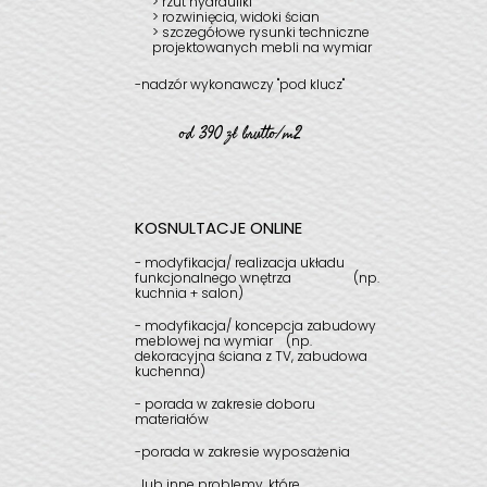
> rzut hydrauliki
> rozwinięcia, widoki ścian
> szczegółowe rysunki techniczne
projektowanych mebli na wymiar
-nadzór wykonawczy "pod klucz"
od 390 zł brutto/m2
KOSNULTACJE ONLINE
- modyfikacja/ realizacja
układu
funkcjonalnego wnętrza
(np.
kuchnia + salon)
- modyfikacja/ koncepcja zabudowy
meblowej na wymiar
(np.
dekoracyjna ściana z TV, zabudowa
kuchenna)
- porada w zakresie doboru
materiałów
-porada w zakresie wyposażenia
...lub inne problemy, które