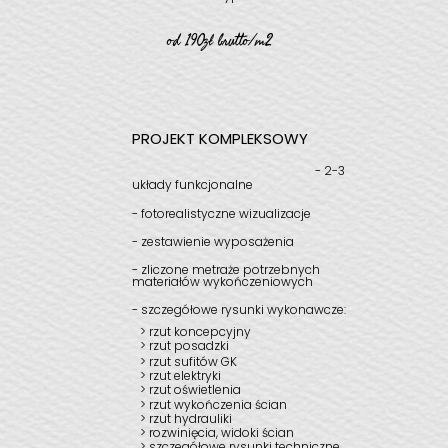
od 190zł brutto/m2
PROJEKT KOMPLEKSOWY
- 2-3
układy funkcjonalne
- fotorealistyczne wizualizacje
- zestawienie wyposażenia
- zliczone metraże potrzebnych
materiałów wykończeniowych
- szczegółowe rysunki wykonawcze:
> rzut koncepcyjny
> rzut posadzki
> rzut sufitów GK
> rzut elektryki
> rzut oświetlenia
> rzut wykończenia ścian
> rzut hydrauliki
> rozwinięcia, widoki ścian
> szczegółowe rysunki techniczne