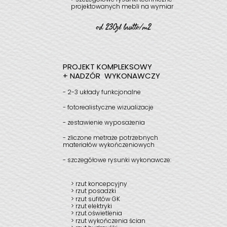
projektowanych mebli na wymiar
od 230zł brutto/m2
PROJEKT KOMPLEKSOWY
+
NADZÓR WYKONAWCZY
- 2-3 układy funkcjonalne
- fotorealistyczne wizualizacje
- zestawienie wyposażenia
- zliczone metraże potrzebnych
materiałów wykończeniowych
- szczegółowe rysunki wykonawcze:
> rzut koncepcyjny
> rzut posadzki
> rzut sufitów GK
> rzut elektryki
> rzut oświetlenia
> rzut wykończenia ścian