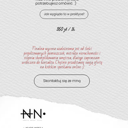
potrzebujesz omówić :)
Jak wygląda to w praktyce?
350 zł / 1h
Finalna wycena uzależniona jest od ilości
projektowanych pomieszczeń, metrażu nieruchomości i
stopnia skomplikowania wnętrza, dlatego zapraszam
serdecznie do kontaktu. Chętnie przedstawię swoją ofertę
na krótkim spotkaniu online :)
Skontaktuj się ze mną